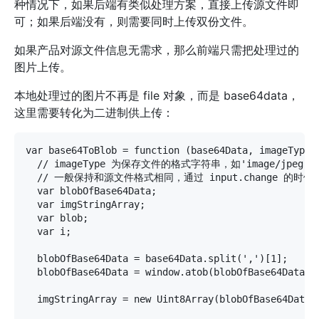
种情况下，如果后端有类似处理方案，直接上传源文件即
可；如果后端没有，则需要同时上传双份文件。
如果产品对源文件信息无需求，那么前端只需把处理过的
图片上传。
本地处理过的图片不再是 file 对象，而是 base64data，
这里需要转化为二进制供上传：
var base64ToBlob = function (base64Data, imageType) 
  // imageType 为保存文件的格式字符串，如'image/jpeg'。

  // 一般保持和源文件格式相同，通过 input.change 的时候读取 
  var blobOfBase64Data;

  var imgStringArray;

  var blob;

  var i;

  blobOfBase64Data = base64Data.split(',')[1];

  blobOfBase64Data = window.atob(blobOfBase64Data);

  imgStringArray = new Uint8Array(blobOfBase64Data.l