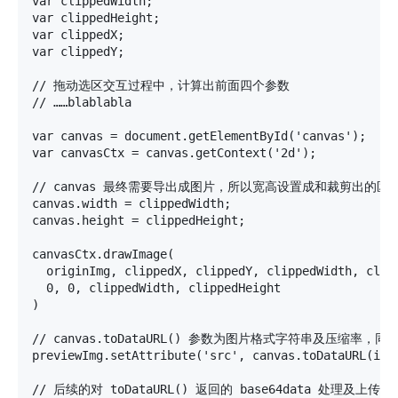
var clippedWidth;

var clippedHeight;

var clippedX;

var clippedY;

// 拖动选区交互过程中，计算出前面四个参数

// ……blablabla

var canvas = document.getElementById('canvas');

var canvasCtx = canvas.getContext('2d');

// canvas 最终需要导出成图片，所以宽高设置成和裁剪出的区域
canvas.width = clippedWidth;

canvas.height = clippedHeight;

canvasCtx.drawImage(

  originImg, clippedX, clippedY, clippedWidth, clipp
  0, 0, clippedWidth, clippedHeight

)

// canvas.toDataURL() 参数为图片格式字符串及压缩率，同上文 
previewImg.setAttribute('src', canvas.toDataURL(imag
// 后续的对 toDataURL() 返回的 base64data 处理及上传等