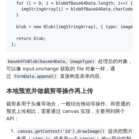
  for (i = 0; i < blobOfBase64Data.length; i++) {

    imgStringArray[i] = blobOfBase64Data.charCodeAt(
  }

  blob = new Blob([imgStringArray], { type: imageTyp
  return blob;

处理后的对象，
base64ToBlob(base64Data, imageType)
可以像 input.onchange 获取的 file 对象一样，通
过
直接构造表单内容。
FormData.append()
本地预览并做裁剪等操作再上传
裁剪多用于头像等场合，一般结合拖动等操作。和普通的
预览上传相比，需要通过 canvas 实现，主要用到两个
API：
提供把图片
canvas.getContext('2d').drawImage()
来源（
或者另一个
）的一部分绘制
<img />
canvas