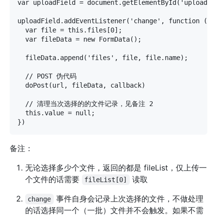
var uploadField = document.getElementById('upload');
uploadField.addEventListener('change', function () {
  var file = this.files[0];

  var fileData = new FormData();

  fileData.append('files', file, file.name);

  // POST 伪代码

  doPost(url, fileData, callback)

  // 清理当次选择的的文件记录，见备注 2 

  this.value = null;

备注：
无论选择多少个文件，返回的都是 fileList，仅上传一
个文件的话需要
读取
fileList[0]
事件自身会记录上次选择的文件，不做处理
change
的话选择同一个（一批）文件并不会触发。如果不需