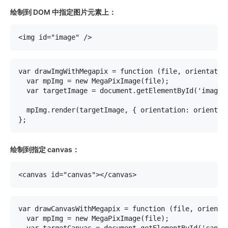
绘制到 DOM 中指定图片元素上：
var drawImgWithMegapix = function (file, orientation
  var mpImg = new MegaPixImage(file);

  var targetImage = document.getElementById('image')
  mpImg.render(targetImage, { orientation: orientati
绘制到指定 canvas：
var drawCanvasWithMegapix = function (file, orientat
  var mpImg = new MegaPixImage(file);
