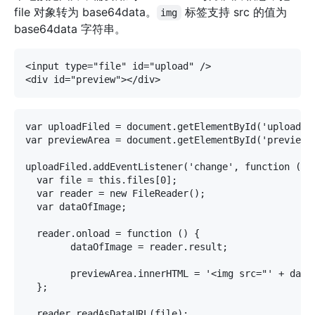
file 对象转为 base64data。
标签支持 src 的值为
img
base64data 字符串。
<input type="file" id="upload" />

var uploadFiled = document.getElementById('upload');
var previewArea = document.getElementById('preview')
uploadFiled.addEventListener('change', function () {
  var file = this.files[0];

  var reader = new FileReader();

  var dataOfImage;

  reader.onload = function () {

	dataOfImage = reader.result;

	previewArea.innerHTML = '<img src="' + dataOfImage + '" />';

  };

  reader.readAsDataURL(file);
