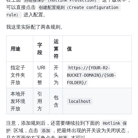
可以直接点击
创建配置规则（Create configuration 
进入配置。
rule）
我这里实际配了两条规则。
运
字
用途
算
值
段
符
指定子
URI
开
https://{YOUR-R2-
文件夹
完
头
BUCKET-DOMAIN}/{SUB-
开放
整
为
FOLDER}/
本地开
引
包
发环境
用
localhost
含
开放
方
注意，添加规则后，还需要继续拉到下面的
Hotlink 保
区域，点击
，把最终出现的开关设为关闭状态，
护
添加
且在页面的右下角点击
才可以。
部署